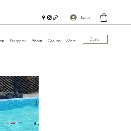
Iniciar sesión
Donar
ion
Programs
About
Groups
More