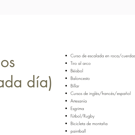
Dos
Curso de escalada en roca/cuerdas
Tiro al arco
Béisbol
ada día)
Baloncesto
Billar
Cursos de inglés/francés/español
Artesanía
Esgrima
Fútbol/Rugby
Bicicleta de montaña
paintball