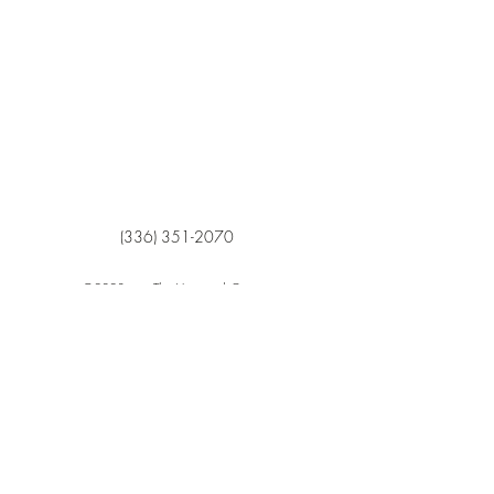
(336) 351-2070
©2023 von The Vineyard Camp.